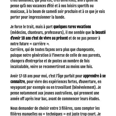
trois domaines, qui plus est, très différents, alors qu’on ne
pense qu’à nos vacances d’été et à nos loisirs sportifs ou
musicaux, à la boum de samedi soir prochain et à ce que je vais
porter pour impressionner la bande.
Je force le trait, mais à part
quelques rares vocations
(médecins, chanteurs, professeurs), il me semble que
la beauté
d’avoir 18 ans c’est de vivre au présent
et de ne pas penser à
notre future « carrière ».
Carrière, qui de toutes façons sera plus que changeante,
puisque notre génération à l’inverse de celle de nos parents,
changera d’entreprise et de postes un nombre de fois
incalculable, voire se reconvertiront au moins une fois.
Avoir 17-18 ans pour moi, c’est l’âge parfait pour
apprendre à se
connaitre
, pour vivre des expériences fortes, d’ouverture, en
voyageant par exemple ou en travaillant (bénévolement). Je
pense notamment aux jeunes australiens, qui prennent une
année off après leur bac, avant de commencer leurs études.
Nous demander de choisir entre 3 filières, sans compter les
filières manuelles ou « techniques » est juste trop court. Je